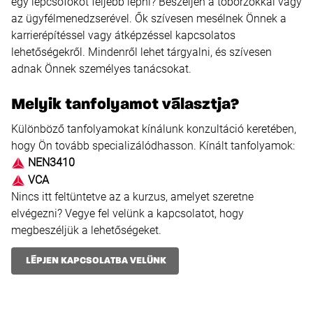
egy lépcsőfokot feljebb lépni? Beszéljen a toborzókkal vagy
az ügyfélmenedzserével. Ők szívesen mesélnek Önnek a
karrierépítéssel vagy átképzéssel kapcsolatos
lehetőségekről. Mindenről lehet tárgyalni, és szívesen
adnak Önnek személyes tanácsokat.
Melyik tanfolyamot választja?
Különböző tanfolyamokat kínálunk konzultáció keretében,
hogy Ön tovább specializálódhasson. Kínált tanfolyamok:
NEN3410
VCA
Nincs itt feltüntetve az a kurzus, amelyet szeretne
elvégezni? Vegye fel velünk a kapcsolatot, hogy
megbeszéljük a lehetőségeket.
LÉPJEN KAPCSOLATBA VELÜNK