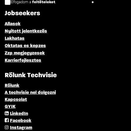
Elfogadom a
.
feltételeket
Jobseekers
Allasok
Nyitott jelentkezés
Lakhatas
Oktatas es kepzes
Zzp megjegyzesek
Karrierfejlesztes
Rólunk Techvisie
Rólunk
A techvisie nel dolgozni
Kapcsolat
GYIK
LinkedIn
Facebook
Instagram