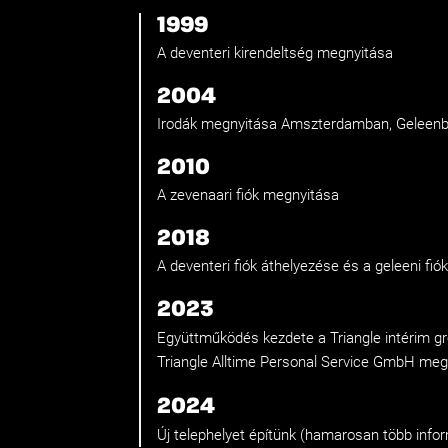
1999
A deventeri kirendeltség megnyitása
2004
Irodák megnyitása Amszterdamban, Geleen
2010
A zevenaari fiók megnyitása
2018
A deventeri fiók áthelyezése és a geleeni fió
2023
Együttműködés kezdete a Triangle intérim gr
Triangle Alltime Personal Service GmbH me
2024
Új telephelyet építünk (hamarosan több infor