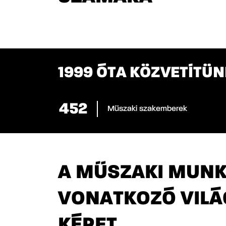
1999 ÓTA KÖZVETÍTÜ
500
Műszaki szakemberek
A MŰSZAKI MUN
VONATKOZÓ VIL
KÉPET