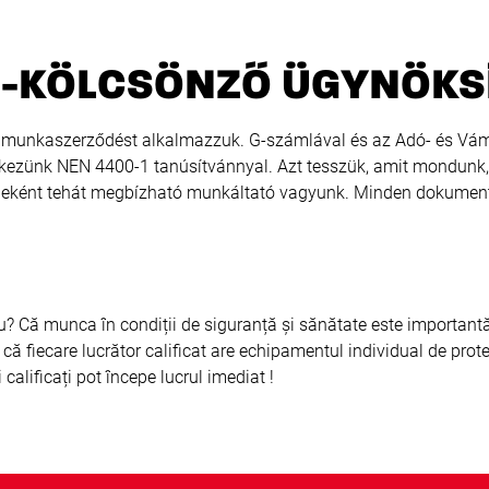
-KÖLCSÖNZŐ ÜGYNÖK
munkaszerződést alkalmazzuk. G-számlával és az Adó- és Vámhi
elkezünk NEN 4400-1 tanúsítvánnyal. Azt tesszük, amit mondunk
geként tehát megbízható munkáltató vagyunk. Minden dokume
 Că munca în condiții de siguranță și sănătate este importantă pe
ă fiecare lucrător calificat are echipamentul individual de prote
i calificați pot începe lucrul imediat !