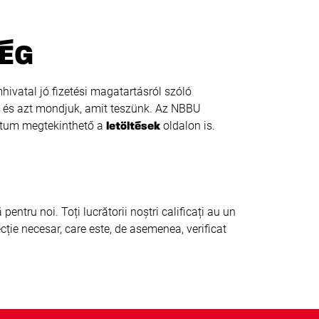
SÉG
vatal jó fizetési magatartásról szóló
, és azt mondjuk, amit teszünk. Az NBBU
ntum megtekinthető a
oldalon is.
letöltések
ntru noi. Toți lucrătorii noștri calificați au un
cție necesar, care este, de asemenea, verificat