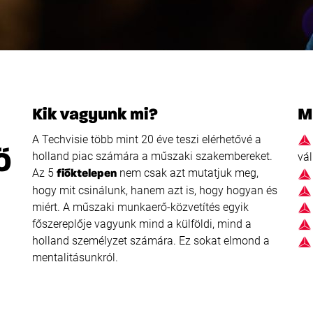
Kik vagyunk mi?
M
A Techvisie több mint 20 éve teszi elérhetővé a
Ő
holland piac számára a műszaki szakembereket.
vál
Az 5
nem csak azt mutatjuk meg,
fióktelepen
hogy mit csinálunk, hanem azt is, hogy hogyan és
miért. A műszaki munkaerő-közvetítés egyik
főszereplője vagyunk mind a külföldi, mind a
holland személyzet számára. Ez sokat elmond a
mentalitásunkról.