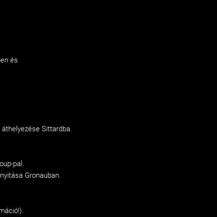
ben és
k áthelyezése Sittardba.
oup-pal.
gnyitása Gronauban.
máció!).