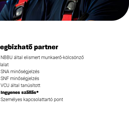
egbízható partner
NBBU által elismert munkaerő-kölcsönző
lalat
SNA minőségjelzés
SNF minőségjelzés
VCU által tanúsított
Ingyenes szállás*
Személyes kapcsolattartó pont