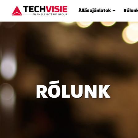
Állásajánlatok
Rólun
RÓLUNK