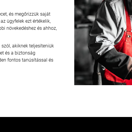
cet, és megőrizzük saját
z ügyfelek ezt értékelik,
vábbi növekedéshez és ahhoz,
zól, akiknek teljesíteniük
zet és a biztonság
den fontos tanúsítással és