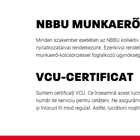
NBBU MUNKAERŐ
Minden szakember esetében az NBBU kollektív 
nyilatkozataival rendelkezünk. Ezenkívül rend
munkaerő-kölcsönzéssel foglalkozó ügynöksé
VCU-CERTIFICAT
Suntem certificați VCU. Ce înseamnă acest lucru?
număr de serviciu pentru cetățeni. Ne asigurăm c
și înlocuit în mod regulat. Astfel, lucrătorii noștr