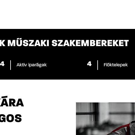
NK MŰSZAKI SZAKEMBEREKET
5
5
Aktív iparágak
Fióktelepek
KÁRA
ÁGOS