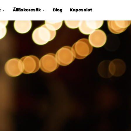
k
Álláskeresők
Blog
Kapcsolat