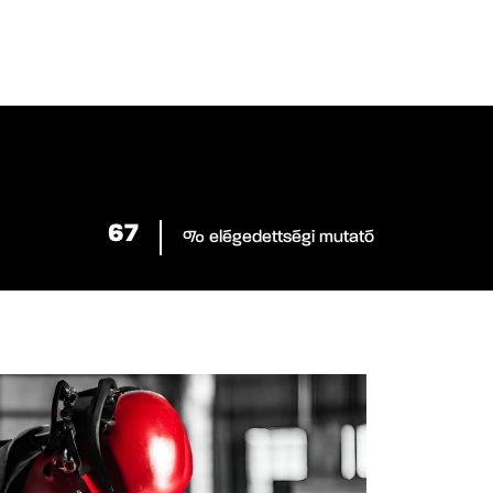
84
% elégedettségi mutató