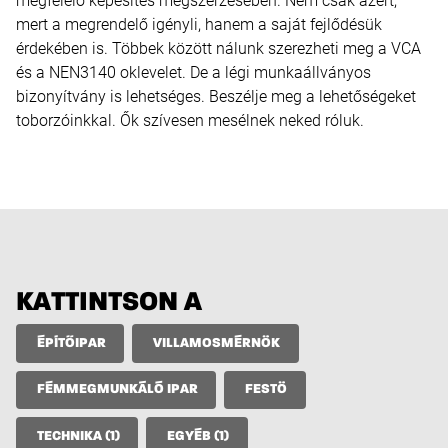
megfelelő képesítés megszerzésében. Nem csak azért,
mert a megrendelő igényli, hanem a saját fejlődésük
érdekében is. Többek között nálunk szerezheti meg a VCA
és a NEN3140 oklevelet. De a légi munkaállványos
bizonyítvány is lehetséges. Beszélje meg a lehetőségeket
toborzóinkkal. Ők szívesen mesélnek neked róluk.
KATTINTSON A
ÉPÍTŐIPAR
VILLAMOSMÉRNÖK
FÉMMEGMUNKÁLÓ IPAR
FESTÖ
TECHNIKA (1)
EGYÉB (1)