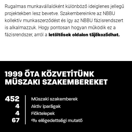
Rugalmas munkavállalóként különböző ideiglenes jellegű
projektekben lesz bevetve. Szakembereinkre az NBBU
kollektív munkaszerződést és így az NBBU fázisrendszert
is alkalmazzuk. Hogy pontosan hogyan működik ez a
fázisrendszer, arról a
letöltések oldalon tájékozódhat.
1999 ÓTA KÖZVETÍTÜNK
MŰSZAKI SZAKEMBEREKET
455
Műszaki szakemberek
4
Aktív iparágak
4
Fióktelepek
68
% elégedettségi mutató