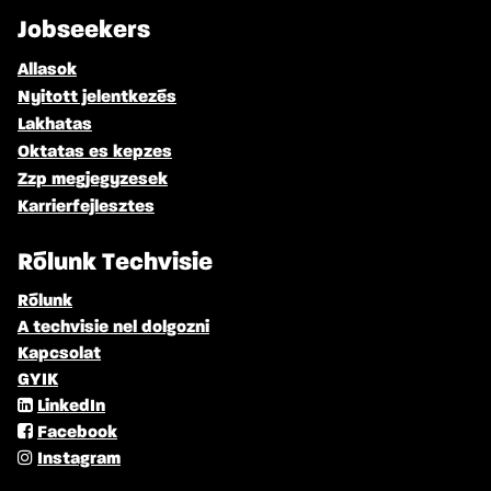
Jobseekers
Allasok
Nyitott jelentkezés
Lakhatas
Oktatas es kepzes
Zzp megjegyzesek
Karrierfejlesztes
Rólunk Techvisie
Rólunk
A techvisie nel dolgozni
Kapcsolat
GYIK
LinkedIn
Facebook
Instagram