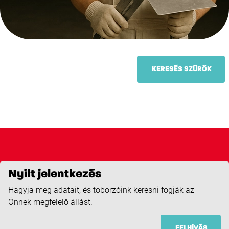
KERESÉS SZŰRŐK
Nyílt jelentkezés
Hagyja meg adatait, és toborzóink keresni fogják az
Önnek megfelelő állást.
FELHÍVÁS