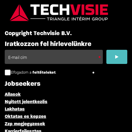
Copyright Techvisie B.V.
Iratkozzon fel hírlevelünkre
Elfogadom a
.
feltételeket
Jobseekers
Allasok
Nyitott jelentkezés
Lakhatas
Oktatas es kepzes
Zzp megjegyzesek
Karrierfejlesztes