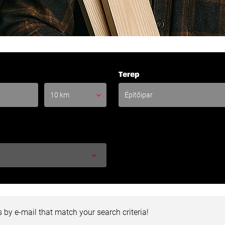
Távolság
Terep
10 km
 by e-mail that match your search criteria!