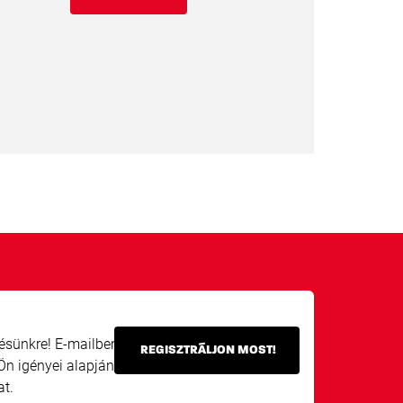
tésünkre! E-mailben
REGISZTRÁLJON MOST!
Ön igényei alapján
at.