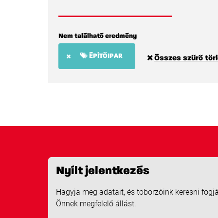
Nem található eredmény
ÉPÍTŐIPAR
Összes szűrő tör
Nyílt jelentkezés
Hagyja meg adatait, és toborzóink keresni fogj
Önnek megfelelő állást.