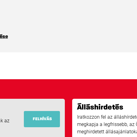
lése
Álláshirdetés
Iratkozzon fel az álláshírde
FELHÍVÁS
ák az
megkapja a legfrissebb, az 
meghirdetett állásajánlatok