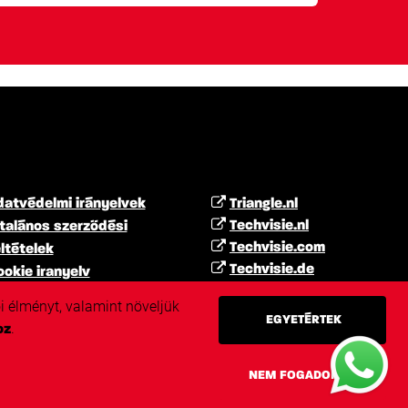
datvédelmi irányelvek
Triangle.nl
Techvisie.nl
talános szerződési
Techvisie.com
ltételek
Techvisie.de
okie iranyelv
Techvisie.pl
szkriminacioellenes
i élményt, valamint növeljük
Techvisie.hu
litika
EGYETÉRTEK
.
oz
Techvisie.ro
yilatkozat
NEM FOGADOM EL