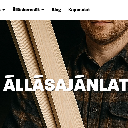
k
Álláskeresők
Blog
Kapcsolat
I ÁLLÁSAJÁNLA