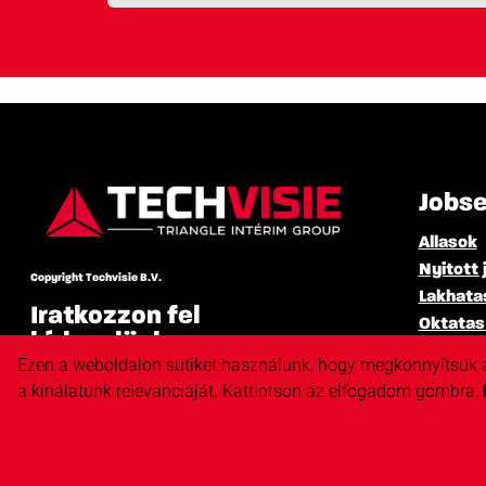
Jobs
Allasok
Nyitott 
Copyright Techvisie B.V.
Lakhata
Iratkozzon fel
Oktatas
hírlevelünkre
Zzp meg
Ezen a weboldalon sütiket használunk, hogy megkönnyítsük a w
Karrierf
a kínálatunk relevanciáját. Kattintson az elfogadom gombra,
Elfogadom a
.
feltételeket