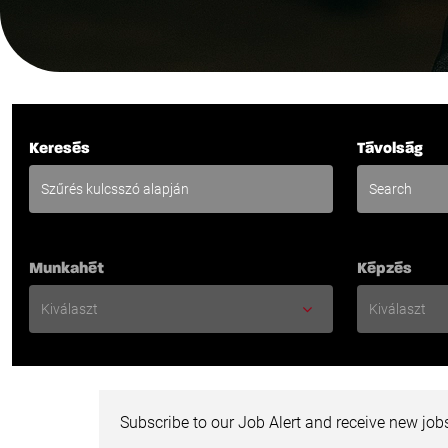
Keresés
Távolság
Munkahét
Képzés
Subscribe to our Job Alert and receive new jobs