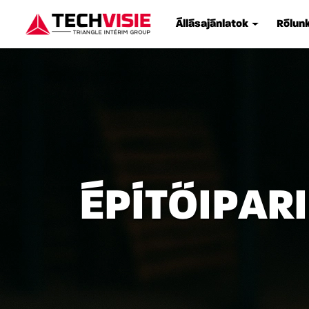
Állásajánlatok
Rólun
ÉPÍTŐIPAR