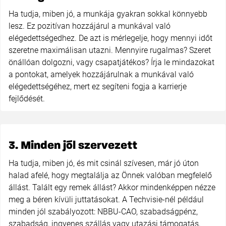
Ha tudja, miben jó, a munkája gyakran sokkal könnyebb
lesz. Ez pozitívan hozzájárul a munkával való
elégedettségedhez. De azt is mérlegelje, hogy mennyi időt
szeretne maximálisan utazni. Mennyire rugalmas? Szeret
önállóan dolgozni, vagy csapatjátékos? Írja le mindazokat
a pontokat, amelyek hozzájárulnak a munkával való
elégedettségéhez, mert ez segíteni fogja a karrierje
fejlődését.
3. Minden jól szervezett
Ha tudja, miben jó, és mit csinál szívesen, már jó úton
halad afelé, hogy megtalálja az Önnek valóban megfelelő
állást. Talált egy remek állást? Akkor mindenképpen nézze
meg a béren kívüli juttatásokat. A Techvisie-nél például
minden jól szabályozott: NBBU-CAO, szabadságpénz,
szabadság, ingyenes szállás vagy utazási támogatás,