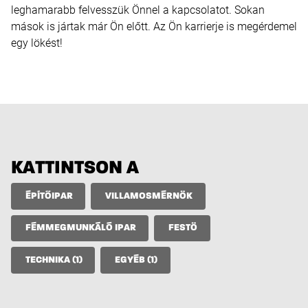
leghamarabb felvesszük Önnel a kapcsolatot. Sokan
mások is jártak már Ön előtt. Az Ön karrierje is megérdemel
egy lökést!
KATTINTSON A
ÉPÍTŐIPAR
VILLAMOSMÉRNÖK
FÉMMEGMUNKÁLÓ IPAR
FESTÖ
TECHNIKA (1)
EGYÉB (1)