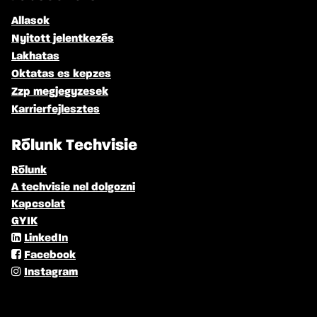
Allasok
Nyitott jelentkezés
Lakhatas
Oktatas es kepzes
Zzp megjegyzesek
Karrierfejlesztes
Rólunk Techvisie
Rólunk
A techvisie nel dolgozni
Kapcsolat
GYIK
LinkedIn
Facebook
Instagram