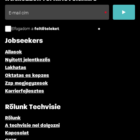
Elfogadom a
.
feltételeket
Jobseekers
Allasok
Nyitott jelentkezés
Lakhatas
Oktatas es kepzes
Zzp megjegyzesek
Karrierfejlesztes
Rólunk Techvisie
Rólunk
A techvisie nel dolgozni
Kapcsolat