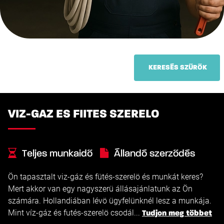
KERESÉS SZŰRŐK
VIZ-GAZ ES FIITES SZERELO
Teljes munkaidő
Állandó szerződés
Ön tapasztalt viz-gáz és fütés-szerelö és munkát keres?
Mert akkor van egy nagyszerü állásajánlatunk az Ön
számára. Hollandiában Iévö ügyfelünknél lesz a munkája.
Mint víz-gáz és futés-szerelö csodál...
Tudjon meg többet