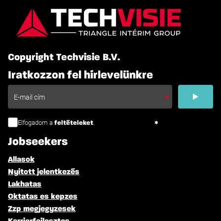
Copyright Techvisie B.V.
Iratkozzon fel hírlevelünkre
Elfogadom a
.
feltételeket
Jobseekers
Allasok
Nyitott jelentkezés
Lakhatas
Oktatas es kepzes
Zzp megjegyzesek