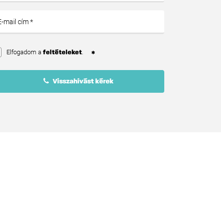
Elfogadom a
.
feltételeket
Visszahívást kérek