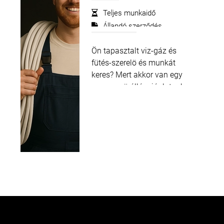
Teljes munkaidő
Állandó szerződés
Deventer
2.600 -
2.800
€
€
Ön tapasztalt viz-gáz és
fütés-szerelö és munkát
keres? Mert akkor van egy
nagyszerü állásajánlatunk az
Ön számára. Hollandiában
t
Iévö ügyfelünknél lesz a
munkája. Mint víz-gáz és
futés-szerelö csodálatos új
építkezéseken...
Tudjon meg
többet