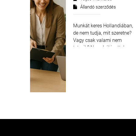
Állandó szerződés
Munkát keres Hollandiában,
de nem tudja, mit szeretne?
Vagy csak valami nem
tetszik? Nagy hálózattal
rendelkezünk, ahol mindenki
számára megtaláljuk a helyé
a műszaki szektorban.
Segítünk, hogy a kép ismét
teljes legyen...
Tudjon meg
többet