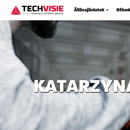
Állásajánlatok
Rólun
KATARZYN