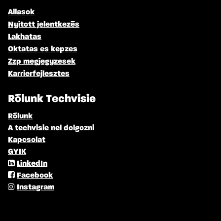
Allasok
Nyitott jelentkezés
Lakhatas
Oktatas es kepzes
Zzp megjegyzesek
Karrierfejlesztes
Rólunk Techvisie
Rólunk
A techvisie nel dolgozni
Kapcsolat
GYIK
LinkedIn
Facebook
Instagram