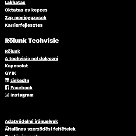
Lakhatas
Oktatas es kepzes
Zzp megjegyzesek
Karrierfejlesztes
Rólunk Techvisie
Rólunk
A techvisie nel dolgozni
Kapcsolat
GYIK
LinkedIn
Facebook
Instagram
Adatvédelmi irányelvek
Általános szerződési feltételek