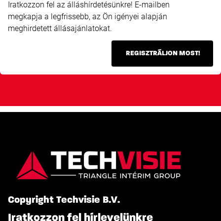
Iratkozzon fel az álláshírdetésünkre! E-mailben
megkapja a legfrissebb, az Ön igényei alapján
meghirdetett állásajánlatokat.
REGISZTRÁLJON MOST!
Copyright Techvisie B.V.
Iratkozzon fel hírlevelünkre