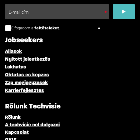
Elfogadom a
.
feltételeket
Jobseekers
Allasok
Nyitott jelentkezés
Lakhatas
Oktatas es kepzes
Zzp megjegyzesek
Karrierfejlesztes
Rólunk Techvisie
Rólunk
A techvisie nel dolgozni
Kapcsolat