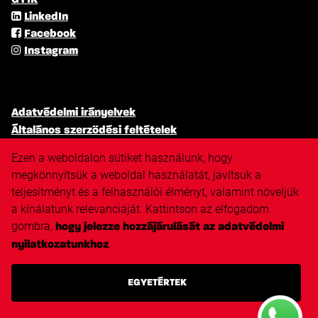
GYIK
LinkedIn
Facebook
Instagram
Adatvédelmi irányelvek
Általános szerződési feltételek
Cookie iranyelv
Ezen a weboldalon sütiket használunk, hogy
Diszkriminacioellenes politika
megkönnyítsük a weboldal használatát, javítsuk a
Nyilatkozat
teljesítményt és a felhasználói élményt, valamint növeljük
a kínálatunk relevanciáját. Kattintson az elfogadom
gombra,
hogy jelezze hozzájárulását az adatvédelmi
.
nyilatkozatunkhoz
Triangle.nl
Techvisie.nl
Techvisie.com
EGYETÉRTEK
Techvisie.de
Techvisie.pl