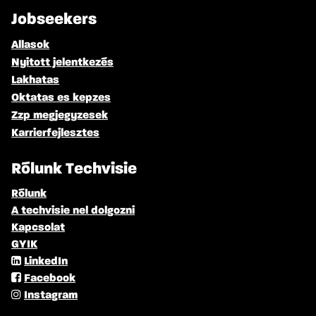
Jobseekers
Allasok
Nyitott jelentkezés
Lakhatas
Oktatas es kepzes
Zzp megjegyzesek
Karrierfejlesztes
Rólunk Techvisie
Rólunk
A techvisie nel dolgozni
Kapcsolat
GYIK
LinkedIn
Facebook
Instagram