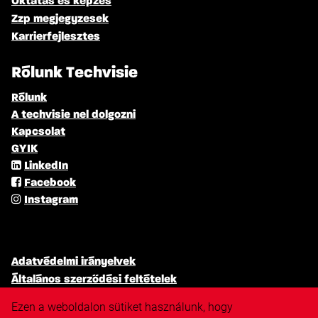
Oktatas es kepzes
Zzp megjegyzesek
Karrierfejlesztes
Rólunk Techvisie
Rólunk
A techvisie nel dolgozni
Kapcsolat
GYIK
LinkedIn
Facebook
Instagram
Adatvédelmi irányelvek
Általános szerződési feltételek
Cookie iranyelv
Ezen a weboldalon sütiket használunk, hogy
Diszkriminacioellenes politika