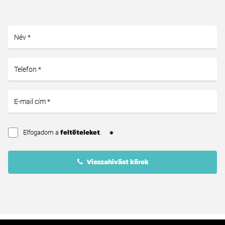
Elfogadom a
.
feltételeket
Visszahívást kérek